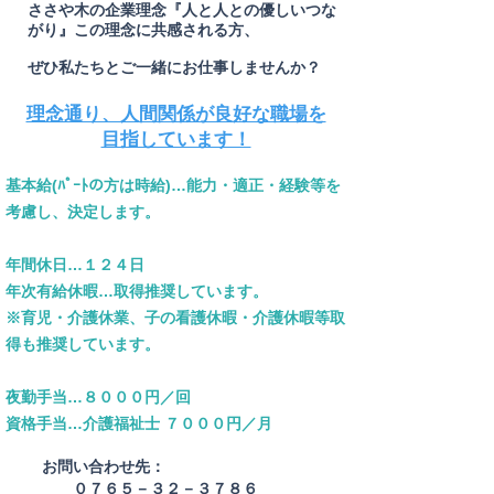
ささや木の企業理念『人と人との優しいつな
がり』この理念に共感される方、
ぜひ私たちとご一緒にお仕事しませんか？
理念通り、人間関係が良好な職場を
目指しています！
基本給(ﾊﾟｰﾄの方は時給)…能力・適正・経験等を
考慮し、決定します。
年間休日…
１２
４日
年次有給休
暇…取得推奨しています。
※育児・介護休業、子の看護休暇・介護休暇等
取
得も推奨しています。
​夜勤手
当…８０００円／回
資格手当…介護福祉
士 ７０００円／月
お問い合わせ先：
０７６５－３２－３７８６